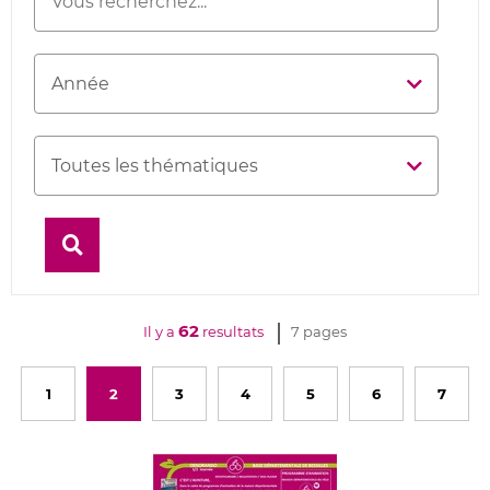
une
publication
Année
Thématique
Rechercher
62
Il y a
resultats
7 pages
1
2
3
4
5
6
7