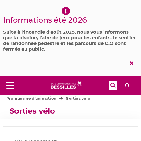
Aller à la recherche
Informations été 2026
Suite à l'incendie d'août 2025, nous vous informons
que la piscine, l'aire de jeux pour les enfants, le sentier
de randonnée pédestre et les parcours de C.O sont
fermés au public.
Fer
l'al
Recherche
Menu
Accueil
Maison départementale du vélo
Programme d'animation
Sorties vélo
Sorties vélo
Rechercher
Mots-clés