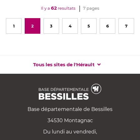
62
Il y a
resultats
7 pages
1
2
3
4
5
6
7
Tous les sites de l'Hérault
Base départementale de Bessilles
34530 Montagnac
Du lundi au vendredi,