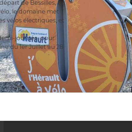
départ de Bessilles, ou
 vélo, le domaine met
s vélos électriques, et
demi-journée, pour
e du 1er Juillet au 28