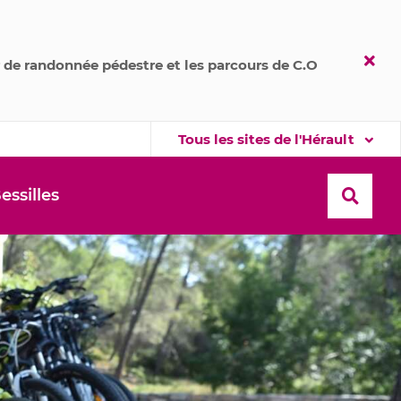
er de randonnée pédestre et les parcours de C.O
Tous les sites de l'Hérault
Fer
l'ale
Tous les sites de l'Hérault
Alerte
essilles
Recher