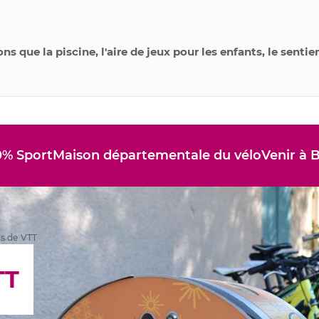
ns que la piscine, l'aire de jeux pour les enfants, le senti
0% Sport
Maison départementale du vélo
Venir à B
ns de VTT
TT